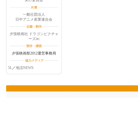
実行委員会
一般社団法人
日中アニメ産業連合会
夕張映画社 ドラゴンピクチャ
ーズ㈱
夕張映画祭2012運営事務局
5L
／
地活NEWS