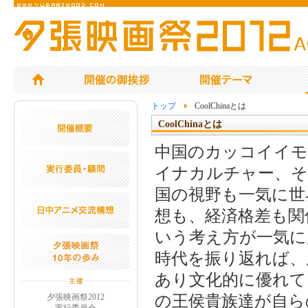
トップ
CoolChinaとは
CoolChinaとは
中国のカッコイイ
イナカルチャー、それ
国の視野も一気に世
想も、経済格差も関
いう考え方が一気に
時代を振り返れば、
あり文化的に優れて
の王侯貴族達が自ら
夕張映画祭2012