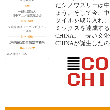
実行委員会
だシノワズリーは中世
ょう。そして今、中
一般社団法人
日中アニメ産業連合会
タイルを取り入れ、
ミックスを達成する
夕張映画社 ドラゴンピクチャ
ーズ㈱
CHINA。 長い文
CHINAが誕生した
夕張映画祭2012運営事務局
5L
／
地活NEWS